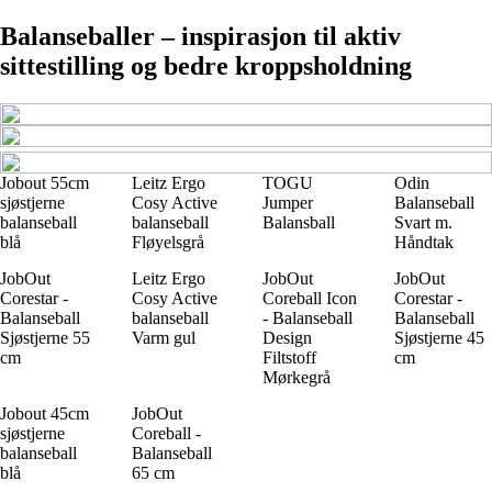
Balanseballer – inspirasjon til aktiv
sittestilling og bedre kroppsholdning
Jobout 55cm
Leitz Ergo
TOGU
Odin
sjøstjerne
Cosy Active
Jumper
Balanseball
balanseball
balanseball
Balansball
Svart m.
blå
Fløyelsgrå
Håndtak
JobOut
Leitz Ergo
JobOut
JobOut
Corestar -
Cosy Active
Coreball Icon
Corestar -
Balanseball
balanseball
- Balanseball
Balanseball
Sjøstjerne 55
Varm gul
Design
Sjøstjerne 45
cm
Filtstoff
cm
Mørkegrå
Jobout 45cm
JobOut
sjøstjerne
Coreball -
balanseball
Balanseball
blå
65 cm