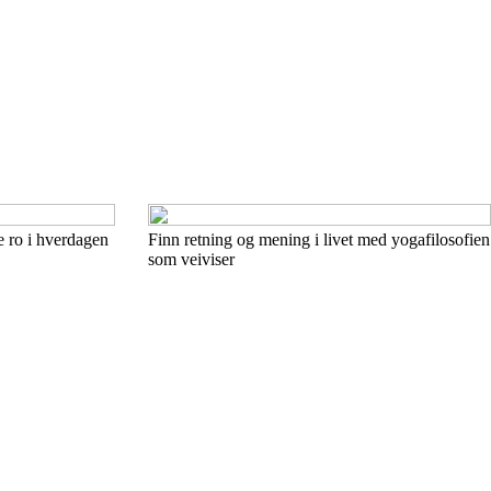
ne ro i hverdagen
Finn retning og mening i livet med yogafilosofien
som veiviser