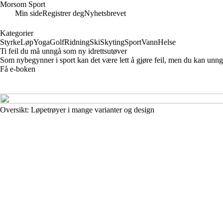
Morsom Sport
Min side
Registrer deg
Nyhetsbrevet
Kategorier
Styrke
Løp
Yoga
Golf
Ridning
Ski
Skyting
Sport
Vann
Helse
Ti feil du må unngå som ny idrettsutøver
Som nybegynner i sport kan det være lett å gjøre feil, men du kan unng
Få e-boken
Oversikt: Løpetrøyer i mange varianter og design