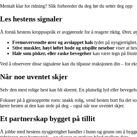
Mentalt klar for ridning? Slik forbereder du deg før du setter deg opp
Les hestens signaler
Å forstå hestens kroppsspråk er avgjørende for å reagere riktig. Ører, 
Fremovervendte ører og avslappet hals
tyder på nysgjerrighet
Stive muskler, høyt løftet hode og utspilte nesebor
viser at hes
Hale som pisker, eller raske bevegelser
kan være tegn på frustra
Ved å observere disse signalene kan du tilpasse reaksjonen din – for ekse
Når noe uventet skjer
Selv den mest rolige hest kan bli skremt. En plutselig lyd eller bevegelse
Fokuser på å gjenopprette roen: snakk rolig, vend hesten bort fra det so
lærer hesten at den kan stole på deg – også når noe uventet skjer.
Et partnerskap bygget på tillit
Å jobbe med hestens nysgjerrighet handler i bunn og grunn om å bygge e