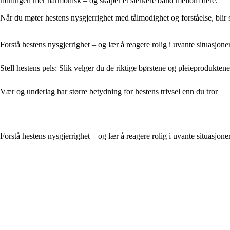
ridningen mer harmonisk – og skaper et sterkere bånd mellom dere.
Når du møter hestens nysgjerrighet med tålmodighet og forståelse, blir 
Forstå hestens nysgjerrighet – og lær å reagere rolig i uvante situasjone
Stell hestens pels: Slik velger du de riktige børstene og pleieproduktene
Vær og underlag har større betydning for hestens trivsel enn du tror
Forstå hestens nysgjerrighet – og lær å reagere rolig i uvante situasjone