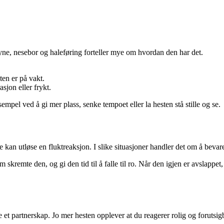
øyne, nesebor og haleføring forteller mye om hvordan den har det.
.
ten er på vakt.
sjon eller frykt.
mpel ved å gi mer plass, senke tempoet eller la hesten stå stille og se.
 kan utløse en fluktreaksjon. I slike situasjoner handler det om å bevare 
m skremte den, og gi den tid til å falle til ro. Når den igjen er avslap
t partnerskap. Jo mer hesten opplever at du reagerer rolig og forutsigb