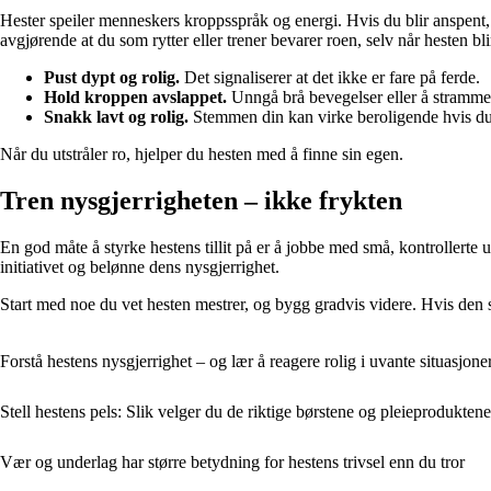
Hester speiler menneskers kroppsspråk og energi. Hvis du blir anspent, 
avgjørende at du som rytter eller trener bevarer roen, selv når hesten bli
Pust dypt og rolig.
Det signaliserer at det ikke er fare på ferde.
Hold kroppen avslappet.
Unngå brå bevegelser eller å stramme
Snakk lavt og rolig.
Stemmen din kan virke beroligende hvis du
Når du utstråler ro, hjelper du hesten med å finne sin egen.
Tren nysgjerrigheten – ikke frykten
En god måte å styrke hestens tillit på er å jobbe med små, kontrollerte u
initiativet og belønne dens nysgjerrighet.
Start med noe du vet hesten mestrer, og bygg gradvis videre. Hvis den s
Forstå hestens nysgjerrighet – og lær å reagere rolig i uvante situasjone
Stell hestens pels: Slik velger du de riktige børstene og pleieproduktene
Vær og underlag har større betydning for hestens trivsel enn du tror