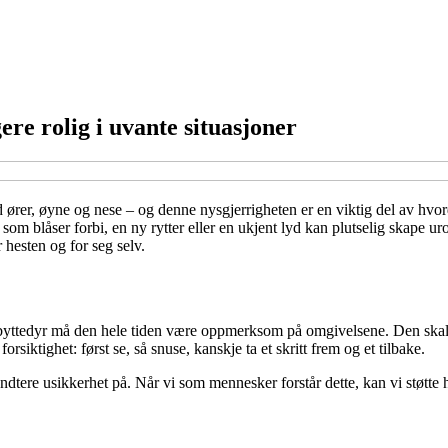
ere rolig i uvante situasjoner
ører, øyne og nese – og denne nysgjerrigheten er en viktig del av hvord
e som blåser forbi, en ny rytter eller en ukjent lyd kan plutselig skape
r hesten og for seg selv.
Som byttedyr må den hele tiden være oppmerksom på omgivelsene. Den ska
orsiktighet: først se, så snuse, kanskje ta et skritt frem og et tilbake.
dtere usikkerhet på. Når vi som mennesker forstår dette, kan vi støtte he