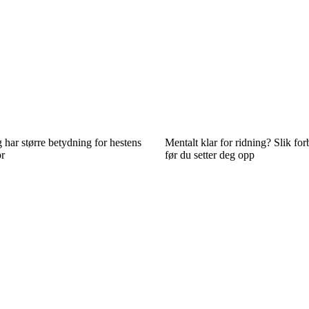
har større betydning for hestens
Mentalt klar for ridning? Slik fo
or
før du setter deg opp