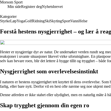
Morsom Sport
Min side
Registrer deg
Nyhetsbrevet
Kategorier
Styrke
Løp
Yoga
Golf
Ridning
Ski
Skyting
Sport
Vann
Helse
Forstå hestens nysgjerrighet – og lær å reag
Hester er nysgjerrige dyr av natur. De undersøker verden rundt seg med 
reaksjoner i uvante situasjoner likevel virke uforutsigbare. En plastpos
selv kan bevare roen, blir det lettere å bygge tillit og trygghet – både fo
Nysgjerrighet som overlevelsesinstinkt
I naturen er hestens nysgjerrighet tett knyttet til dens overlevelse. 
farlig, eller bare nytt. Derfor vil en hest ofte nærme seg noe ukjent med f
Denne atferden er ikke stahet eller ulydighet, men en naturlig måte å hån
Skap trygghet gjennom din egen ro