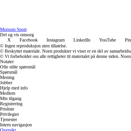
Morsom Sport
Del og vis omsorg
X
Facebook
Instagram
LinkedIn
YouTube
Pin
© Ingen reproduksjon uten tillatelse.
© Beskyttet materiale. Noen produkter vi viser er en del av samarbeid
© Vi forbeholder oss alle rettigheter til materialet på denne siden. Noe
Notater
Ofte stilte spørsmål
Spørsmål
Mening
Jobber
Hjelp med info
Medlem
Min tilgang
Registrering
Prisliste
Privilegier
Tjenester
Intern navigasjon
Oversikt