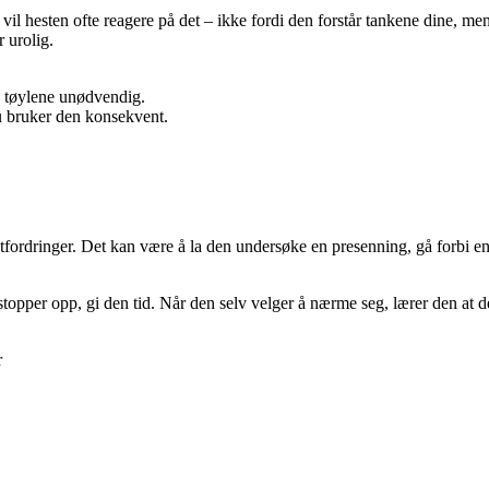
vil hesten ofte reagere på det – ikke fordi den forstår tankene dine, m
r urolig.
 tøylene unødvendig.
 bruker den konsekvent.
tfordringer. Det kan være å la den undersøke en presenning, gå forbi en t
topper opp, gi den tid. Når den selv velger å nærme seg, lærer den at de
r