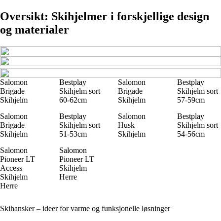
Oversikt: Skihjelmer i forskjellige design
og materialer
Salomon
Bestplay
Salomon
Bestplay
Brigade
Skihjelm sort
Brigade
Skihjelm sort
Skihjelm
60-62cm
Skihjelm
57-59cm
Salomon
Bestplay
Salomon
Bestplay
Brigade
Skihjelm sort
Husk
Skihjelm sort
Skihjelm
51-53cm
Skihjelm
54-56cm
Salomon
Salomon
Pioneer LT
Pioneer LT
Access
Skihjelm
Skihjelm
Herre
Herre
Skihansker – ideer for varme og funksjonelle løsninger