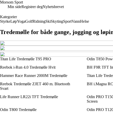
Morsom Sport
Min side
Registrer deg
Nyhetsbrevet
Kategorier
Styrke
Løp
Yoga
Golf
Ridning
Ski
Skyting
Sport
Vann
Helse
Tredemølle for både gange, jogging og løpi
Titan Life Tredemølle T95 PRO
Odin T850 Powe
Reebok i-Run 4.0 Tredemølle Hvit
BH F9R TFT Int
Hammer Race Runner 2000M Tredemølle
Titan Life Tre
Reebok Tredemølle ZJET 460 m. Bluetooth
BH i.Magna RC 
Svart
Life Runner LR22i TFT Tredemølle
Odin PRO T1500
Screen
Odin T800 Tredemølle
Odin PRO T120