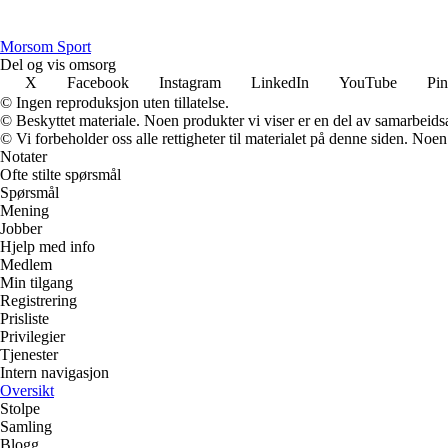
Morsom Sport
Del og vis omsorg
X
Facebook
Instagram
LinkedIn
YouTube
Pin
© Ingen reproduksjon uten tillatelse.
© Beskyttet materiale. Noen produkter vi viser er en del av samarbeid
© Vi forbeholder oss alle rettigheter til materialet på denne siden. Noe
Notater
Ofte stilte spørsmål
Spørsmål
Mening
Jobber
Hjelp med info
Medlem
Min tilgang
Registrering
Prisliste
Privilegier
Tjenester
Intern navigasjon
Oversikt
Stolpe
Samling
Blogg