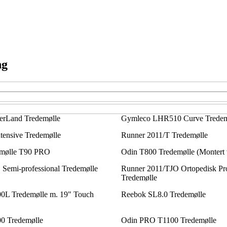
ng
rLand Tredemølle
Gymleco LHR510 Curve Tredem
ensive Tredemølle
Runner 2011/T Tredemølle
demølle T90 PRO
Odin T800 Tredemølle (Montert 
Semi-professional Tredemølle
Runner 2011/TJO Ortopedisk P
Tredemølle
L Tredemølle m. 19" Touch
Reebok SL8.0 Tredemølle
0 Tredemølle
Odin PRO T1100 Tredemølle