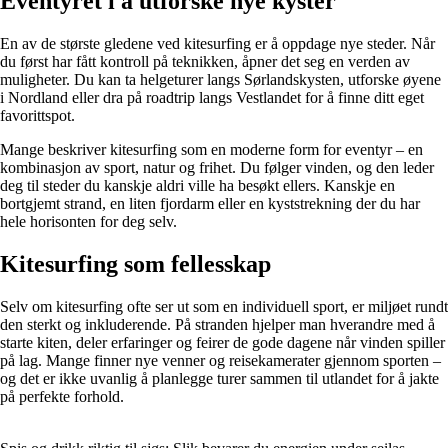
Eventyret i å utforske nye kyster
En av de største gledene ved kitesurfing er å oppdage nye steder. Når
du først har fått kontroll på teknikken, åpner det seg en verden av
muligheter. Du kan ta helgeturer langs Sørlandskysten, utforske øyene
i Nordland eller dra på roadtrip langs Vestlandet for å finne ditt eget
favorittspot.
Mange beskriver kitesurfing som en moderne form for eventyr – en
kombinasjon av sport, natur og frihet. Du følger vinden, og den leder
deg til steder du kanskje aldri ville ha besøkt ellers. Kanskje en
bortgjemt strand, en liten fjordarm eller en kyststrekning der du har
hele horisonten for deg selv.
Kitesurfing som fellesskap
Selv om kitesurfing ofte ser ut som en individuell sport, er miljøet rundt
den sterkt og inkluderende. På stranden hjelper man hverandre med å
starte kiten, deler erfaringer og feirer de gode dagene når vinden spiller
på lag. Mange finner nye venner og reisekamerater gjennom sporten –
og det er ikke uvanlig å planlegge turer sammen til utlandet for å jakte
på perfekte forhold.