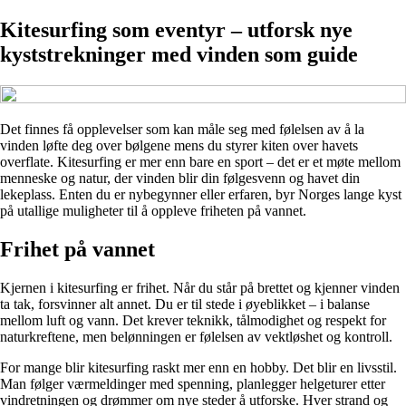
Kitesurfing som eventyr – utforsk nye
kyststrekninger med vinden som guide
Det finnes få opplevelser som kan måle seg med følelsen av å la
vinden løfte deg over bølgene mens du styrer kiten over havets
overflate. Kitesurfing er mer enn bare en sport – det er et møte mellom
menneske og natur, der vinden blir din følgesvenn og havet din
lekeplass. Enten du er nybegynner eller erfaren, byr Norges lange kyst
på utallige muligheter til å oppleve friheten på vannet.
Frihet på vannet
Kjernen i kitesurfing er frihet. Når du står på brettet og kjenner vinden
ta tak, forsvinner alt annet. Du er til stede i øyeblikket – i balanse
mellom luft og vann. Det krever teknikk, tålmodighet og respekt for
naturkreftene, men belønningen er følelsen av vektløshet og kontroll.
For mange blir kitesurfing raskt mer enn en hobby. Det blir en livsstil.
Man følger værmeldinger med spenning, planlegger helgeturer etter
vindretningen og drømmer om nye steder å utforske. Hver strand og