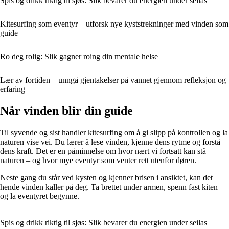
Spis og drikk riktig til sjøs: Slik bevarer du energien under seilas
Kitesurfing som eventyr – utforsk nye kyststrekninger med vinden som
guide
Ro deg rolig: Slik gagner roing din mentale helse
Lær av fortiden – unngå gjentakelser på vannet gjennom refleksjon og
erfaring
Når vinden blir din guide
Til syvende og sist handler kitesurfing om å gi slipp på kontrollen og la
naturen vise vei. Du lærer å lese vinden, kjenne dens rytme og forstå
dens kraft. Det er en påminnelse om hvor nært vi fortsatt kan stå
naturen – og hvor mye eventyr som venter rett utenfor døren.
Neste gang du står ved kysten og kjenner brisen i ansiktet, kan det
hende vinden kaller på deg. Ta brettet under armen, spenn fast kiten –
og la eventyret begynne.
Spis og drikk riktig til sjøs: Slik bevarer du energien under seilas