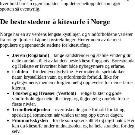
hver bukt har sin egen karakter – og det er nettopp det som gjør
sporten så eventyrlig.
De beste stedene å kitesurfe i Norge
Norge har en av verdens lengste kystlinjer, og vindforholdene varierer
fra rolige fjorder til åpne havstrekninger. Her er noen av de mest
populære og spennende stedene for kitesurfing:
Jæren (Rogaland)
– lange sandstrender og stabile vinder gjør
dette området til et av landets beste kitesurfingspots. Borestranda
og Hellestø er favoritter blant både nybegynnere og erfarne.
Lofoten
– for den eventyrlystne. Her møter du spektakulær
natur, krystallklart vann og utfordrende forhold. Ikke for
nybegynnere, men en uforglemmelig opplevelse for den erfarne
kiteren.
Tønsberg og Hvasser (Vestfold)
– rolige bukter og gode
vindforhold gjør dette til et trygt og tilgjengelig område for de
fleste nivåer.
Trondheimfjorden
– overraskende gode forhold for kiting,
spesielt på sommeren når vinden tar seg opp utover dagen.
Finnmarkskysten
– for de som søker stillhet og urørt natur. Her
kan du kitesurfe under midnattssolen og ha hele stranden for deg
selv.