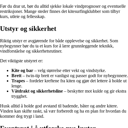
Før du drar ut, bør du alltid sjekke lokale vindprognoser og eventuelle
restriksjoner. Mange steder finnes det kitesurfingklubber som tilbyr
kurs, utleie og fellesskap.
Utstyr og sikkerhet
Riktig utstyr er avgjørende for både opplevelse og sikkerhet. Som
nybegynner bør du ta et kurs for å lære grunnleggende teknikk,
vindforståelse og sikkerhetsrutiner.
Det viktigste utstyret er:
Kite og bar
– velg størrelse etter vekt og vindstyrke.
Brett
– twin-tip brett er vanligst og passer godt for nybegynnere.
Trapes
– fordeler kreftene fra kiten og gjør det lettere å holde ut
lenge.
Våtdrakt og sikkerhetsline
– beskytter mot kulde og gir ekstra
trygghet.
Husk alltid å holde god avstand til badende, båter og andre kitere.
Vinden kan skifte raskt, så vær forberedt og ha en plan for hvordan du
kommer deg trygt i land.