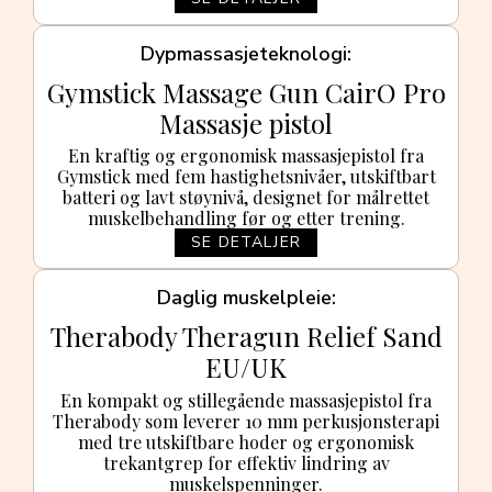
Dypmassasjeteknologi
Gymstick Massage Gun CairO Pro
Massasje pistol
En kraftig og ergonomisk massasjepistol fra
Gymstick med fem hastighetsnivåer, utskiftbart
batteri og lavt støynivå, designet for målrettet
muskelbehandling før og etter trening.
SE DETALJER
Daglig muskelpleie
Therabody Theragun Relief Sand
EU/UK
En kompakt og stillegående massasjepistol fra
Therabody som leverer 10 mm perkusjonsterapi
med tre utskiftbare hoder og ergonomisk
trekantgrep for effektiv lindring av
muskelspenninger.