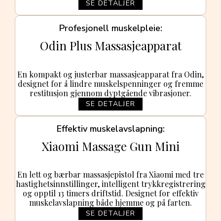
SE DETALJER
Profesjonell muskelpleie
Odin Plus Massasjeapparat
En kompakt og justerbar massasjeapparat fra Odin,
designet for å lindre muskelspenninger og fremme
restitusjon gjennom dyptgående vibrasjoner.
SE DETALJER
Effektiv muskelavslapning
Xiaomi Massage Gun Mini
En lett og bærbar massasjepistol fra Xiaomi med tre
hastighetsinnstillinger, intelligent trykkregistrering
og opptil 13 timers driftstid. Designet for effektiv
muskelavslapning både hjemme og på farten.
SE DETALJER