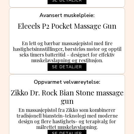
SE DETALJER
Avansert muskelpleie
Eleeels P2 Pocket Massage Gun
En lett og bærbar massasjepistol med fire
hastighetsinnstillinger, børsteløs motor og opptil
seks timers batteritid – designet for effektiv
muskelavslapning og restitusjon.
SE DETALJER
Oppvarmet velværeytelse
Zikko Dr. Rock Bian Stone massage
gun
En massasjepistol fra Zikko som kombinerer
tradisjonell bianstein-teknologi med moderne
design og flere hastighets- og terapivalg for
målrettet muskelavslapning.
SE DETALJER