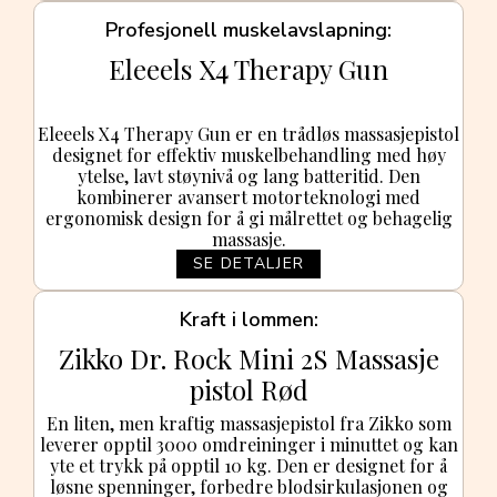
Profesjonell muskelavslapning
Eleeels X4 Therapy Gun
Eleeels X4 Therapy Gun er en trådløs massasjepistol
designet for effektiv muskelbehandling med høy
ytelse, lavt støynivå og lang batteritid. Den
kombinerer avansert motorteknologi med
ergonomisk design for å gi målrettet og behagelig
massasje.
SE DETALJER
Kraft i lommen
Zikko Dr. Rock Mini 2S Massasje
pistol Rød
En liten, men kraftig massasjepistol fra Zikko som
leverer opptil 3000 omdreininger i minuttet og kan
yte et trykk på opptil 10 kg. Den er designet for å
løsne spenninger, forbedre blodsirkulasjonen og