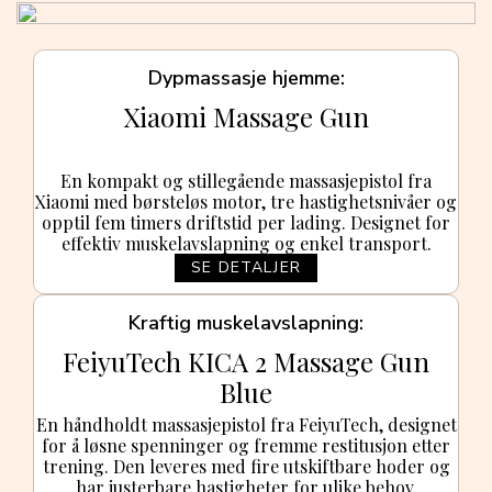
Dypmassasje hjemme
Xiaomi Massage Gun
En kompakt og stillegående massasjepistol fra
Xiaomi med børsteløs motor, tre hastighetsnivåer og
opptil fem timers driftstid per lading. Designet for
effektiv muskelavslapning og enkel transport.
SE DETALJER
Kraftig muskelavslapning
FeiyuTech KICA 2 Massage Gun
Blue
En håndholdt massasjepistol fra FeiyuTech, designet
for å løsne spenninger og fremme restitusjon etter
trening. Den leveres med fire utskiftbare hoder og
har justerbare hastigheter for ulike behov.