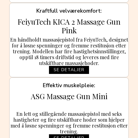
Kraftfull velværekomfort
FeiyuTech KICA 2 Massage Gun
Pink
En håndholdt massasjepistol fra FeiyuTech, designet
for å løsne spenninger og fremme restitusjon etter
trening. Modellen har fire hastighetsinnstillinger,
opptil 18 timers driftstid og leveres med fire
utskiftbare massasjehoder.
SE DETALJER
Effektiv muskelpleie
ASG Massage Gun Mini
En lett og stillegående massasjepistol med seks
hastigheter og fire utskiftbare hoder som hjelper
med å løsne spenninger og fremme restitusjon etter
trening.