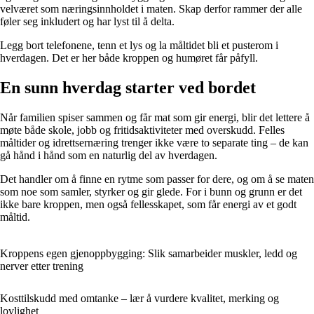
velværet som næringsinnholdet i maten. Skap derfor rammer der alle
føler seg inkludert og har lyst til å delta.
Legg bort telefonene, tenn et lys og la måltidet bli et pusterom i
hverdagen. Det er her både kroppen og humøret får påfyll.
En sunn hverdag starter ved bordet
Når familien spiser sammen og får mat som gir energi, blir det lettere å
møte både skole, jobb og fritidsaktiviteter med overskudd. Felles
måltider og idrettsernæring trenger ikke være to separate ting – de kan
gå hånd i hånd som en naturlig del av hverdagen.
Det handler om å finne en rytme som passer for dere, og om å se maten
som noe som samler, styrker og gir glede. For i bunn og grunn er det
ikke bare kroppen, men også fellesskapet, som får energi av et godt
måltid.
Kroppens egen gjenoppbygging: Slik samarbeider muskler, ledd og
nerver etter trening
Kosttilskudd med omtanke – lær å vurdere kvalitet, merking og
lovlighet