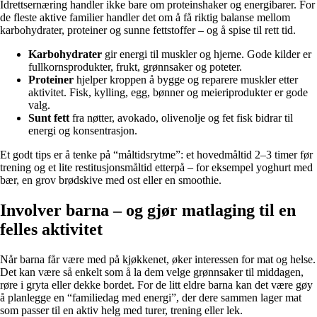
Idrettsernæring handler ikke bare om proteinshaker og energibarer. For
de fleste aktive familier handler det om å få riktig balanse mellom
karbohydrater, proteiner og sunne fettstoffer – og å spise til rett tid.
Karbohydrater
gir energi til muskler og hjerne. Gode kilder er
fullkornsprodukter, frukt, grønnsaker og poteter.
Proteiner
hjelper kroppen å bygge og reparere muskler etter
aktivitet. Fisk, kylling, egg, bønner og meieriprodukter er gode
valg.
Sunt fett
fra nøtter, avokado, olivenolje og fet fisk bidrar til
energi og konsentrasjon.
Et godt tips er å tenke på “måltidsrytme”: et hovedmåltid 2–3 timer før
trening og et lite restitusjonsmåltid etterpå – for eksempel yoghurt med
bær, en grov brødskive med ost eller en smoothie.
Involver barna – og gjør matlaging til en
felles aktivitet
Når barna får være med på kjøkkenet, øker interessen for mat og helse.
Det kan være så enkelt som å la dem velge grønnsaker til middagen,
røre i gryta eller dekke bordet. For de litt eldre barna kan det være gøy
å planlegge en “familiedag med energi”, der dere sammen lager mat
som passer til en aktiv helg med turer, trening eller lek.