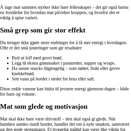
Å lage mat sammen styrker ikke bare fellesskapet – det gir også barna
en forståelse for hvordan mat påvirker kroppen, og hvorfor det er
viktig å spise variert.
Små grep som gir stor effekt
Du trenger ikke gjøre store endringer for å få mer energi i hverdagen.
Ofte er det små justeringer som gir resultater:
Bytt ut loff med grovt brød.
Legg til ekstra grønnsaker i pastaretter, supper og wraps.
Ha sunne snacks tilgjengelig – som nøtter, frukt eller grove
knekkebrød.
Sett vann på bordet i stedet for brus eller saft.
Disse enkle vanene kan bidra til jevnere energi gjennom dagen – både
for barn og voksne.
Mat som glede og motivasjon
Mat skal ikke bare være drivstoff – den skal også gi glede. Når
familien samles rundt bordet, handler det om å nyte smaken, samværet
og den gode stemningen. Et hyggelig måltid kan være like viktig for