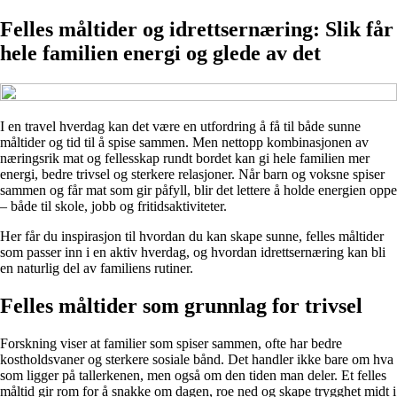
Felles måltider og idrettsernæring: Slik får
hele familien energi og glede av det
I en travel hverdag kan det være en utfordring å få til både sunne
måltider og tid til å spise sammen. Men nettopp kombinasjonen av
næringsrik mat og fellesskap rundt bordet kan gi hele familien mer
energi, bedre trivsel og sterkere relasjoner. Når barn og voksne spiser
sammen og får mat som gir påfyll, blir det lettere å holde energien oppe
– både til skole, jobb og fritidsaktiviteter.
Her får du inspirasjon til hvordan du kan skape sunne, felles måltider
som passer inn i en aktiv hverdag, og hvordan idrettsernæring kan bli
en naturlig del av familiens rutiner.
Felles måltider som grunnlag for trivsel
Forskning viser at familier som spiser sammen, ofte har bedre
kostholdsvaner og sterkere sosiale bånd. Det handler ikke bare om hva
som ligger på tallerkenen, men også om den tiden man deler. Et felles
måltid gir rom for å snakke om dagen, roe ned og skape trygghet midt i