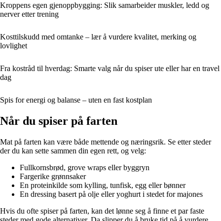
Kroppens egen gjenoppbygging: Slik samarbeider muskler, ledd og
nerver etter trening
Kosttilskudd med omtanke – lær å vurdere kvalitet, merking og
lovlighet
Fra kostråd til hverdag: Smarte valg når du spiser ute eller har en travel
dag
Spis for energi og balanse – uten en fast kostplan
Når du spiser på farten
Mat på farten kan være både mettende og næringsrik. Se etter steder
der du kan sette sammen din egen rett, og velg:
Fullkornsbrød, grove wraps eller byggryn
Fargerike grønnsaker
En proteinkilde som kylling, tunfisk, egg eller bønner
En dressing basert på olje eller yoghurt i stedet for majones
Hvis du ofte spiser på farten, kan det lønne seg å finne et par faste
steder med gode alternativer. Da slipper du å bruke tid på å vurdere