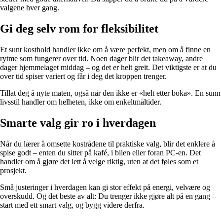
valgene hver gang.
Gi deg selv rom for fleksibilitet
Et sunt kosthold handler ikke om å være perfekt, men om å finne en
rytme som fungerer over tid. Noen dager blir det takeaway, andre
dager hjemmelaget middag – og det er helt greit. Det viktigste er at du
over tid spiser variert og får i deg det kroppen trenger.
Tillat deg å nyte maten, også når den ikke er «helt etter boka». En sunn
livsstil handler om helheten, ikke om enkeltmåltider.
Smarte valg gir ro i hverdagen
Når du lærer å omsette kostrådene til praktiske valg, blir det enklere å
spise godt – enten du sitter på kafé, i bilen eller foran PC-en. Det
handler om å gjøre det lett å velge riktig, uten at det føles som et
prosjekt.
Små justeringer i hverdagen kan gi stor effekt på energi, velvære og
overskudd. Og det beste av alt: Du trenger ikke gjøre alt på en gang –
start med ett smart valg, og bygg videre derfra.