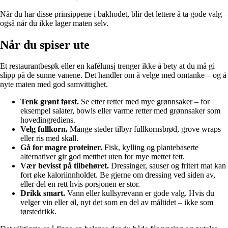
Når du har disse prinsippene i bakhodet, blir det lettere å ta gode valg –
også når du ikke lager maten selv.
Når du spiser ute
Et restaurantbesøk eller en kafélunsj trenger ikke å bety at du må gi
slipp på de sunne vanene. Det handler om å velge med omtanke – og å
nyte maten med god samvittighet.
Tenk grønt først.
Se etter retter med mye grønnsaker – for
eksempel salater, bowls eller varme retter med grønnsaker som
hovedingrediens.
Velg fullkorn.
Mange steder tilbyr fullkornsbrød, grove wraps
eller ris med skall.
Gå for magre proteiner.
Fisk, kylling og plantebaserte
alternativer gir god metthet uten for mye mettet fett.
Vær bevisst på tilbehøret.
Dressinger, sauser og fritert mat kan
fort øke kaloriinnholdet. Be gjerne om dressing ved siden av,
eller del en rett hvis porsjonen er stor.
Drikk smart.
Vann eller kullsyrevann er gode valg. Hvis du
velger vin eller øl, nyt det som en del av måltidet – ikke som
tørstedrikk.