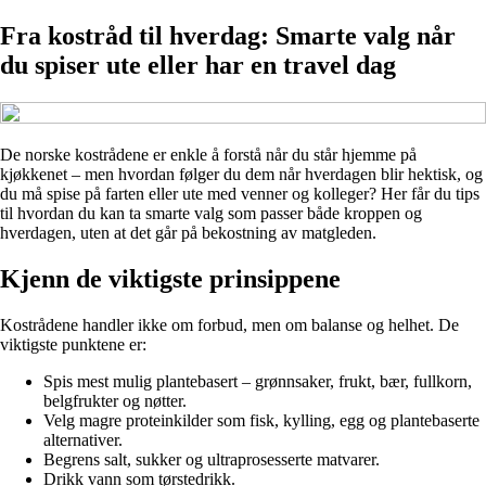
Fra kostråd til hverdag: Smarte valg når
du spiser ute eller har en travel dag
De norske kostrådene er enkle å forstå når du står hjemme på
kjøkkenet – men hvordan følger du dem når hverdagen blir hektisk, og
du må spise på farten eller ute med venner og kolleger? Her får du tips
til hvordan du kan ta smarte valg som passer både kroppen og
hverdagen, uten at det går på bekostning av matgleden.
Kjenn de viktigste prinsippene
Kostrådene handler ikke om forbud, men om balanse og helhet. De
viktigste punktene er:
Spis mest mulig plantebasert – grønnsaker, frukt, bær, fullkorn,
belgfrukter og nøtter.
Velg magre proteinkilder som fisk, kylling, egg og plantebaserte
alternativer.
Begrens salt, sukker og ultraprosesserte matvarer.
Drikk vann som tørstedrikk.