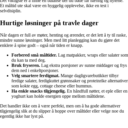
Det viktigste er å finne en balanse der du både får næring og nytelse.
Et måltid ute skal være en hyggelig opplevelse, ikke en test i
selvdisiplin.
Hurtige løsninger på travle dager
Når dagen er full av møter, henting og ærender, er det lett å ty til raske,
mindre sunne løsninger. Men med litt planlegging kan du gjøre det
enklere å spise godt – også når tiden er knapp.
Forbered små måltider.
Lag matpakker, wraps eller salater som
du kan ta med deg.
Bruk fryseren.
Lag ekstra porsjoner av sunne middager og frys
dem ned i enkeltporsjoner.
Velg smartere ferdigmat.
Mange dagligvarebutikker tilbyr
ferdige salater, ferdigkuttet grønnsaker og proteinrike alternativer
som kokte egg, cottage cheese eller hummus.
Ha enkle snacks tilgjengelig.
En håndfull nøtter, et eple eller en
yoghurt kan holde energien oppe mellom måltidene.
Det handler ikke om å være perfekt, men om å ha gode alternativer
tilgjengelig slik at du slipper å hoppe over måltider eller velge noe du
egentlig ikke har lyst på.