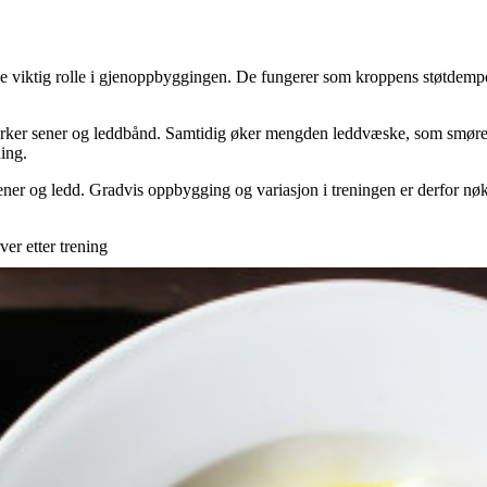
e viktig rolle i gjenoppbyggingen. De fungerer som kroppens støtdempe
rker sener og leddbånd. Samtidig øker mengden leddvæske, som smører 
ning.
 sener og ledd. Gradvis oppbygging og variasjon i treningen er derfor nøkke
er etter trening