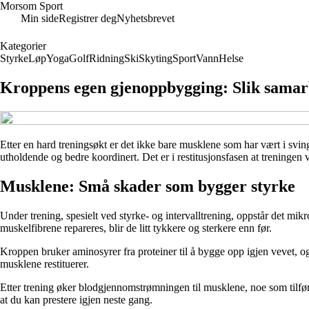
Morsom Sport
Min side
Registrer deg
Nyhetsbrevet
Kategorier
Styrke
Løp
Yoga
Golf
Ridning
Ski
Skyting
Sport
Vann
Helse
Kroppens egen gjenoppbygging: Slik samarb
Etter en hard treningsøkt er det ikke bare musklene som har vært i svin
utholdende og bedre koordinert. Det er i restitusjonsfasen at treningen
Musklene: Små skader som bygger styrke
Under trening, spesielt ved styrke- og intervalltrening, oppstår det mi
muskelfibrene repareres, blir de litt tykkere og sterkere enn før.
Kroppen bruker aminosyrer fra proteiner til å bygge opp igjen vevet, og
musklene restituerer.
Etter trening øker blodgjennomstrømningen til musklene, noe som tilfør
at du kan prestere igjen neste gang.