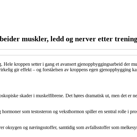
eider muskler, ledd og nerver etter trenin
g. Hele kroppen setter i gang et avansert gjenoppbyggingsarbeid der mus
 virkelig gir effekt – og forståelsen av kroppens egen gjenoppbygging ka
kroskopiske skader i muskelfibrene. Det høres dramatisk ut, men det er 
 hormoner som testosteron og veksthormon spiller en sentral rolle i pro
er oksygen og næringsstoffer, samtidig som avfallsstoffer som melkesyre